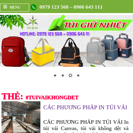
0979 123 568 – 0906 643 111
MENU
THẺ:
#TUIVAIKHONGDET
CÁC PHƯƠNG PHÁP IN TÚI VẢI
CÁC PHƯƠNG PHÁP IN TÚI VẢI In
túi vải Canvas, túi vải không dệt và