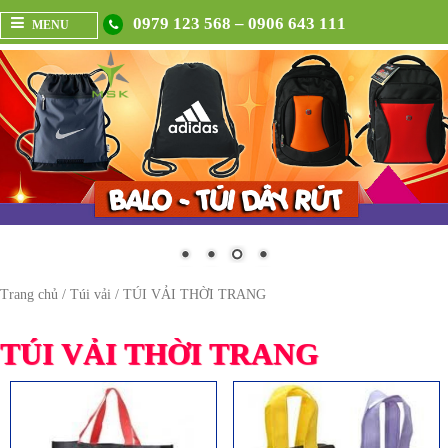
0979 123 568 – 0906 643 111
MENU
Trang chủ
/
Túi vải
/ TÚI VẢI THỜI TRANG
TÚI VẢI THỜI TRANG