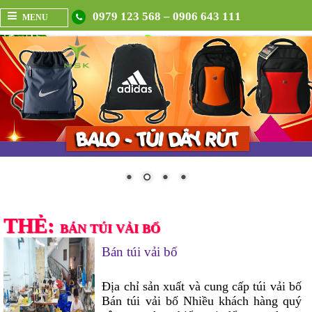
0979 123 568 – 0906 643 111
MENU
THẺ:
BÁN TÚI VẢI BỐ
Bán túi vải bố
Địa chỉ sản xuất và cung cấp túi vải bố
Bán túi vải bố Nhiều khách hàng quý