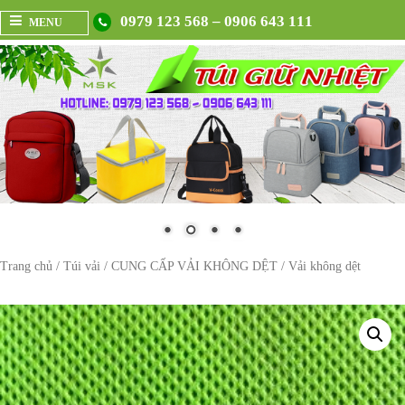
0979 123 568 – 0906 643 111
MENU
Trang chủ
/
Túi vải
/
CUNG CẤP VẢI KHÔNG DỆT
/ Vải không dệt