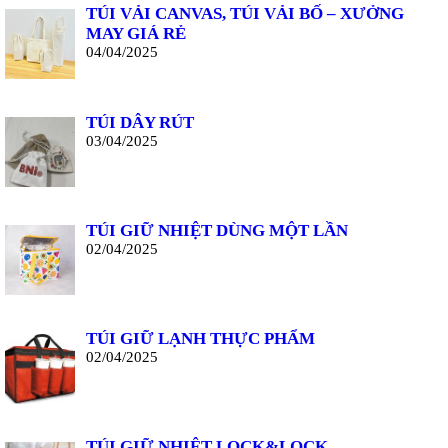
TÚI VẢI CANVAS, TÚI VẢI BỐ – XƯỞNG
MAY GIÁ RẺ
04/04/2025
TÚI DÂY RÚT
03/04/2025
TÚI GIỮ NHIỆT DÙNG MỘT LẦN
02/04/2025
TÚI GIỮ LẠNH THỰC PHẨM
02/04/2025
TÚI GIỮ NHIỆT LOCK&LOCK