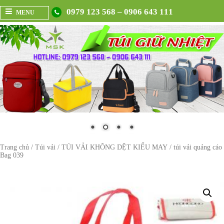
0979 123 568 – 0906 643 111
MENU
Trang chủ
/
Túi vải
/
TÚI VẢI KHÔNG DỆT KIỂU MAY
/ túi vải quảng cáo
Bag 039