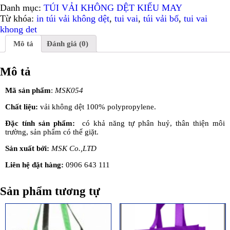
Danh mục:
TÚI VẢI KHÔNG DỆT KIỂU MAY
Từ khóa:
in túi vải không dệt
,
tui vai
,
túi vải bố
,
tui vai
khong det
Mô tả
Đánh giá (0)
Mô tả
Mã sản phẩm
:
MSK054
Chất liệu:
vải không dệt 100% polypropylene.
Đặc tính sản phẩm:
có khả năng tự phân huỷ, thân thiện môi
trường, sản phẩm có thể giặt.
Sản xuất bởi:
MSK Co.,LTD
Liên hệ đặt hàng:
0906 643 111
Sản phẩm tương tự