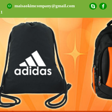
maisaokimcompany@gmail.com
11