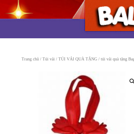
Trang chủ
/
Túi vải
/
TÚI VẢI QUÀ TẶNG
/ túi vải quà tặng Ba