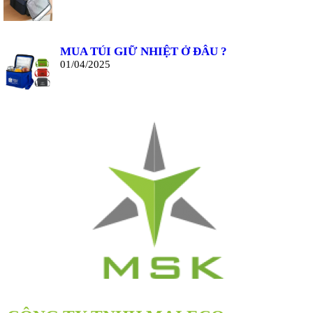
MUA TÚI GIỮ NHIỆT Ở ĐÂU ?
01/04/2025