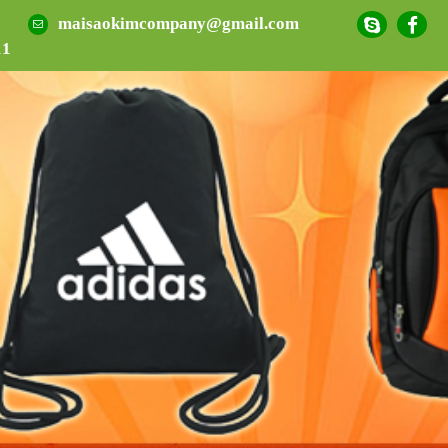
maisaokimcompany@gmail.com
11