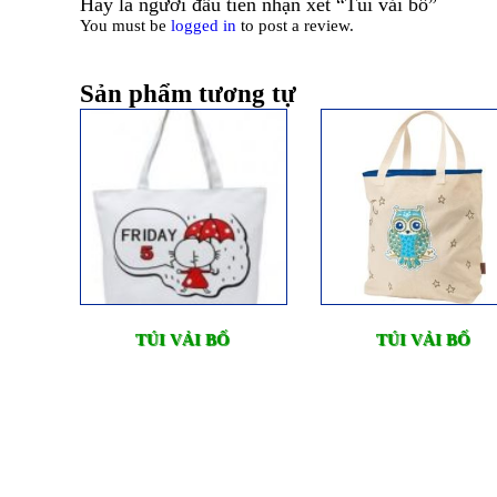
Hãy là người đầu tiên nhận xét “Túi vải bố”
You must be
logged in
to post a review.
Sản phẩm tương tự
TÚI VẢI BỐ
TÚI VẢI BỐ