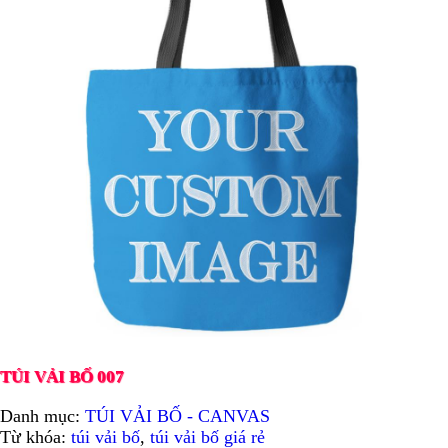
TÚI VẢI BỐ 007
Danh mục:
TÚI VẢI BỐ - CANVAS
Từ khóa:
túi vải bố
,
túi vải bố giá rẻ