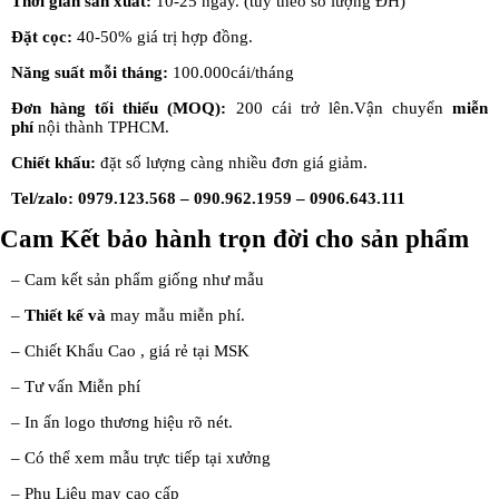
Thời gian sản xuất:
10-25 ngày. (tùy theo số lượng ĐH)
Đặt cọc
:
40-50% giá trị hợp đồng.
Năng suất mỗi tháng
:
100.000cái/tháng
Đơn hàng tối thiểu (MOQ):
200 cái trở lên.Vận chuyển
miễn
phí
nội thành TPHCM.
Chiết khấu:
đặt số lượng càng nhiều đơn giá giảm.
Tel/zalo
:
0979.123.568 – 090.962.1959 – 0906.643.111
Cam Kết bảo hành
trọn đời cho sản phẩm
– Cam kết sản phẩm giống như mẫu
–
Thiết kế
và
may mẫu miễn phí.
– Chiết Khẩu Cao , giá rẻ tại MSK
– Tư vấn Miễn phí
– In ấn logo thương hiệu rõ nét.
– Có thể xem mẫu trực tiếp tại xưởng
– Phụ Liệu may cao cấp