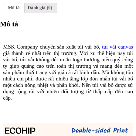
Mô tả
Đánh giá (0)
Mô tả
TÚI VẢI BỐ 007
MSK Company chuyên sản xuất túi vải bố,
túi vải canvas
giá thành rẻ nhất trên thị trường. Với xu thế hiện nay túi
vải bố, túi vải không dệt in ấn logo thương hiệu quý công
ty giúp quảng cáo trên toàn thị trường và mang đến một
sản phẩm thời trang với giá cả rất bình dân. Mà không tốn
nhiều chi phí, được rất nhiều tầng lớp đón nhận túi vải bố
một cách nồng nhiệt và phấn khởi. Nên túi vải bố được sử
dụng rộng rãi với nhiều đối tượng từ thấp cấp đến cao
cấp.
túi vải bố, túi vải canvas, túi tote, túi vải bố giá rẻ, túi
canvas giá rẻ