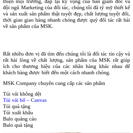
thiện mội trường, đáp lại kỳ vọng của ban giám đốc và
đội ngũ Marketing của đối tác, chúng tôi đã tỷ mỹ thiết kế
và sản xuất sản phẩm thật tuyệt đẹp, chất lượng tuyệt đối,
thời gian giao hàng nhanh chóng được quý đối tác rất hài
về sản phẩm của MSK.
túi vải không dệt, túi vải không dệt giá rẻ, túi vải, túi vải
giá rẻ, túi bảo vệ môi trường
Rất nhiều đơn vị đã tìm đến chúng tôi là đối tác tin cậy và
rất hài lòng về chất lượng, sản phẩm của MSK rất giúp
ích cho thương hiệu của các nhãn hàng khác nhau để
khách hàng được biết đến một cách nhanh chóng.
MSK Company chuyên cung cấp các sản phẩm
Túi vải không dệt
Túi vải bố – Canvas
Túi quà tặng
Túi xuất khẩu
Balo quảng cáo
Balo quà tặng