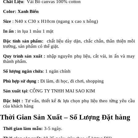
Chất Liệu
: Vải Bố canvas 100% cotton
Color
: Xanh Biển
Size
: N40 x C30 x H10cm (ngang x cao x hông)
In ấn
: in lụa 1 màu 1 mặt
Đặc tính sản phẩm:
chất liệu dày dặn, chắc chắn, thân thiện môi
trường, sản phẩm có thể giặt.
Quy trình sản xuất
:
nhập nguyên phụ liệu, cắt vải, in ấn và may
thành phẩm.
Số lượng ngăn chứa
: 1 ngăn chính
Phù hợp sử dụng :
Đi làm, đi học, đi chơi, shopping
Sản xuất tại
: CÔNG TY TNHH MAI SAO KIM
Đặc biệt :
Tư vấn, thiết kế & lựa chọn phụ liệu theo từng yêu cầu
của khách hàng
Thời Gian
Sản Xuất – Số Lượng Đặt hàng
Thời gian làm mẫu:
3-5 ngày.