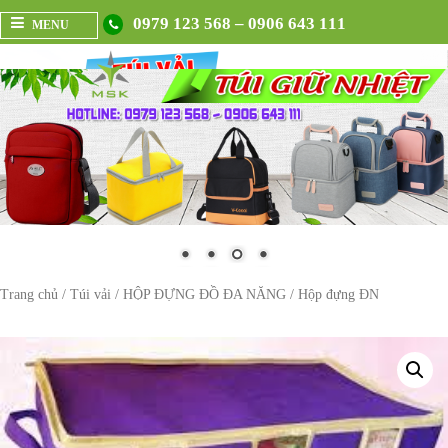
0979 123 568 – 0906 643 111
MENU
Trang chủ
/
Túi vải
/
HỘP ĐỰNG ĐỒ ĐA NĂNG
/ Hộp đựng ĐN