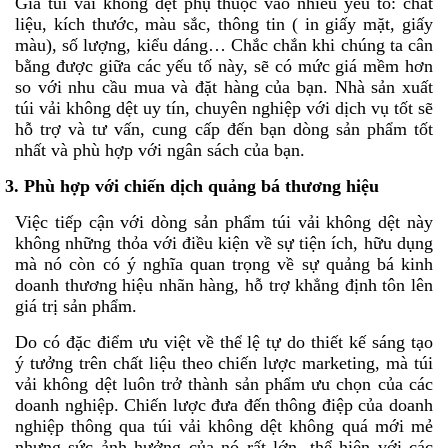
Giá túi vải không dệt phụ thuộc vào nhiều yếu tố: chất
liệu, kích thước, màu sắc, thông tin ( in giấy mặt, giấy
màu), số lượng, kiểu dáng… Chắc chắn khi chúng ta cân
bằng được giữa các yếu tố này, sẽ có mức giá mềm hơn
so với nhu cầu mua và đặt hàng của bạn. Nhà sản xuất
túi vải không dệt uy tín, chuyên nghiệp với dịch vụ tốt sẽ
hỗ trợ và tư vấn, cung cấp đến bạn dòng sản phẩm tốt
nhất và phù hợp với ngân sách của bạn.
3. Phù hợp với chiến dịch quảng bá thương hiệu
Việc tiếp cận với dòng sản phẩm túi vải không dệt này
không những thỏa với điều kiện về sự tiện ích, hữu dụng
mà nó còn có ý nghĩa quan trọng về sự quảng bá kinh
doanh thương hiệu nhãn hàng, hỗ trợ khẳng định tôn lên
giá trị sản phẩm.
Do có đặc điểm ưu việt về thể lệ tự do thiết kế sáng tạo
ý tưởng trên chất liệu theo chiến lược marketing, mà túi
vải không dệt luôn trở thành sản phẩm ưu chọn của các
doanh nghiệp. Chiến lược đưa đến thông điệp của doanh
nghiệp thông qua túi vải không dệt không quá mới mẻ
nhưng sức ảnh hưởng của nó rất lớn, thể hiện với các