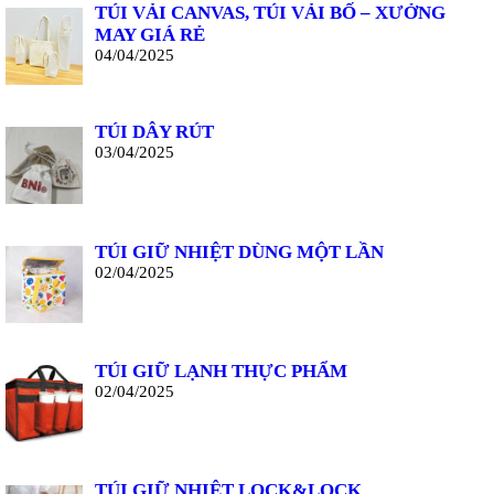
TÚI VẢI CANVAS, TÚI VẢI BỐ – XƯỞNG
MAY GIÁ RẺ
04/04/2025
TÚI DÂY RÚT
03/04/2025
TÚI GIỮ NHIỆT DÙNG MỘT LẦN
02/04/2025
TÚI GIỮ LẠNH THỰC PHẨM
02/04/2025
TÚI GIỮ NHIỆT LOCK&LOCK